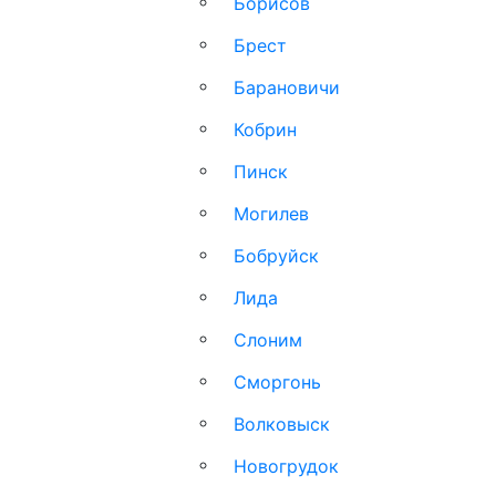
Борисов
Брест
Барановичи
Кобрин
Пинск
Могилев
Бобруйск
Лида
Слоним
Сморгонь
Волковыск
Новогрудок