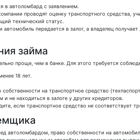
я в автоломбард с заявлением.
компании проводят оценку транспортного средства, уч
бщий технический статус.
ки автомобиль передается в залог, а владелец получае
ния займа
льно проще, чем в банке. Для этого требуется соблюд
енее 18 лет.
собственности на транспортное средство (техпаспорт 
и не находиться в залоге у других кредиторов.
ите, если транспортное средство не соответствует т
аемщика
ред автоломбардом, право собственности на автомобил
рез аукцион или иным способом для возмещения выдан