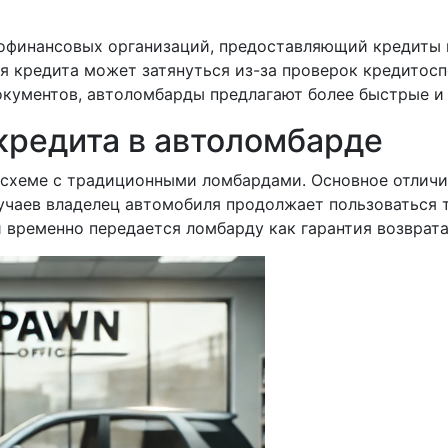
офинансовых организаций, предоставляющий кредиты п
ния кредита может затянуться из-за проверок кредито
кументов, автоломбарды предлагают более быстрые и 
кредита в автоломбарде
хеме с традиционными ломбардами. Основное отличие 
лучаев владелец автомобиля продолжает пользоваться 
и временно передается ломбарду как гарантия возврата